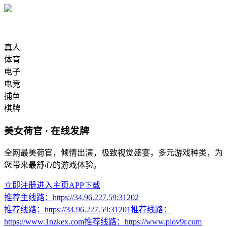
真人
体育
电子
电竞
捕鱼
棋牌
美女荷官 · 在线发牌
全网最美荷官，倾情出演，极致视觉盛宴，多元游戏种类，为
您带来最舒心的游戏体验。
立即注册
进入主页
APP下载
推荐主线路：
https://34.96.227.59:31202
推荐线路：
https://34.96.227.59:31201
推荐线路：
https://www.1nzkex.com
推荐线路：
https://www.plov9r.com