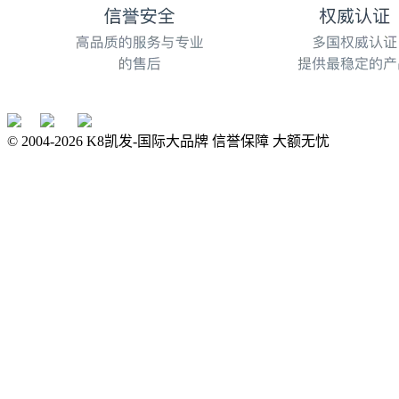
© 2004-
2026
K8凯发-国际大品牌 信誉保障 大额无忧