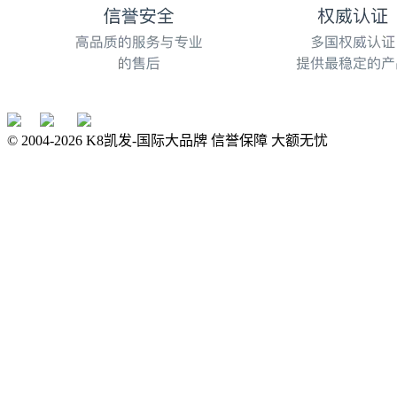
© 2004-
2026
K8凯发-国际大品牌 信誉保障 大额无忧