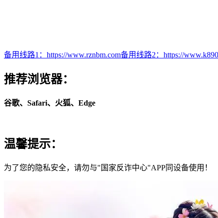
备用线路
1
：
https://www.rznbm.com
备用线路
2
：
https://www.k89
推荐浏览器：
谷歌、Safari、火狐、Edge
温馨提示：
为了您的隐私安全，请勿与"国家反诈中心"APP同设备使用！