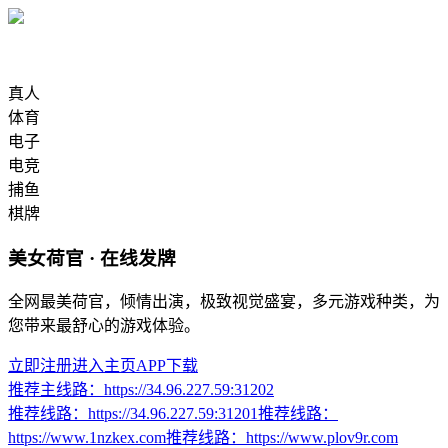
真人
体育
电子
电竞
捕鱼
棋牌
美女荷官 · 在线发牌
全网最美荷官，倾情出演，极致视觉盛宴，多元游戏种类，为
您带来最舒心的游戏体验。
立即注册
进入主页
APP下载
推荐主线路：
https://34.96.227.59:31202
推荐线路：
https://34.96.227.59:31201
推荐线路：
https://www.1nzkex.com
推荐线路：
https://www.plov9r.com