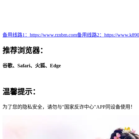
备用线路
1
：
https://www.rznbm.com
备用线路
2
：
https://www.k89
推荐浏览器：
谷歌、Safari、火狐、Edge
温馨提示：
为了您的隐私安全，请勿与"国家反诈中心"APP同设备使用！