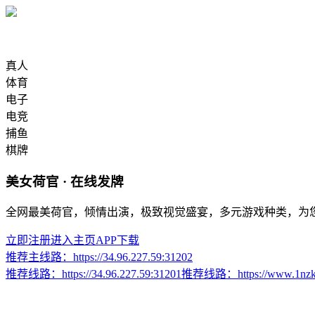
真人
体育
电子
电竞
捕鱼
棋牌
美女荷官 · 在线发牌
全网最美荷官，倾情出演，极致视觉盛宴，多元游戏种类，为
立即注册
进入主页
APP下载
推荐主线路：
https://34.96.227.59:31202
推荐线路：
https://34.96.227.59:31201
推荐线路：
https://www.1nz