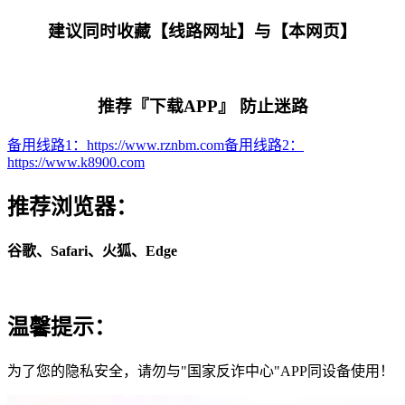
建议同时收藏【线路网址】与【本网页】
推荐『下载APP』 防止迷路
备用线路
1
：
https://www.rznbm.com
备用线路
2
：
https://www.k8900.com
推荐浏览器：
谷歌、Safari、火狐、Edge
温馨提示：
为了您的隐私安全，请勿与"国家反诈中心"APP同设备使用！