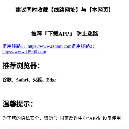
建议同时收藏【线路网址】与【本网页】
推荐『下载APP』 防止迷路
备用线路
1
：
https://www.rznbm.com
备用线路
2
：
https://www.k8900.com
推荐浏览器：
谷歌、Safari、火狐、Edge
温馨提示：
为了您的隐私安全，请勿与"国家反诈中心"APP同设备使用！