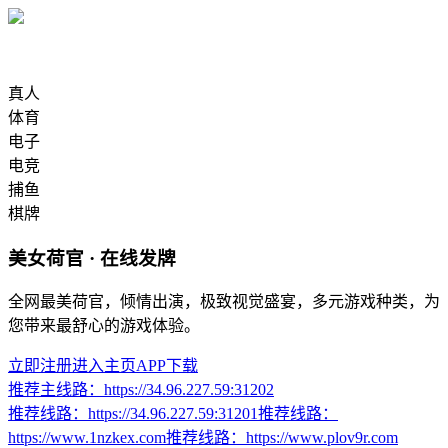
真人
体育
电子
电竞
捕鱼
棋牌
美女荷官 · 在线发牌
全网最美荷官，倾情出演，极致视觉盛宴，多元游戏种类，为
您带来最舒心的游戏体验。
立即注册
进入主页
APP下载
推荐主线路：
https://34.96.227.59:31202
推荐线路：
https://34.96.227.59:31201
推荐线路：
https://www.1nzkex.com
推荐线路：
https://www.plov9r.com