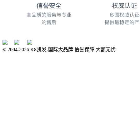
© 2004-
2026
K8凯发-国际大品牌 信誉保障 大额无忧