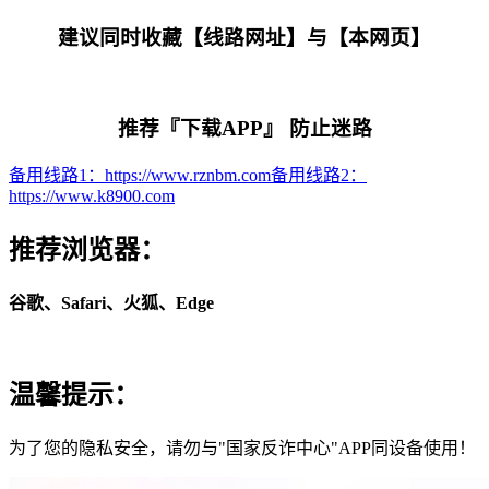
建议同时收藏【线路网址】与【本网页】
推荐『下载APP』 防止迷路
备用线路
1
：
https://www.rznbm.com
备用线路
2
：
https://www.k8900.com
推荐浏览器：
谷歌、Safari、火狐、Edge
温馨提示：
为了您的隐私安全，请勿与"国家反诈中心"APP同设备使用！