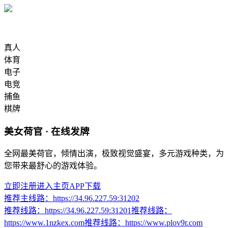
真人
体育
电子
电竞
捕鱼
棋牌
美女荷官 · 在线发牌
全网最美荷官，倾情出演，极致视觉盛宴，多元游戏种类，为
您带来最舒心的游戏体验。
立即注册
进入主页
APP下载
推荐主线路：
https://34.96.227.59:31202
推荐线路：
https://34.96.227.59:31201
推荐线路：
https://www.1nzkex.com
推荐线路：
https://www.plov9r.com