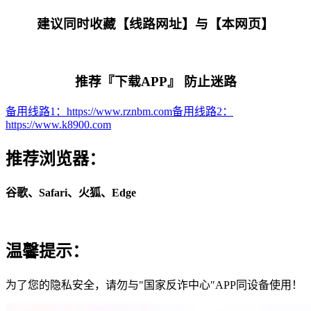
建议同时收藏【线路网址】与【本网页】
推荐『下载APP』 防止迷路
备用线路
1
：
https://www.rznbm.com
备用线路
2
：
https://www.k8900.com
推荐浏览器：
谷歌、Safari、火狐、Edge
温馨提示：
为了您的隐私安全，请勿与"国家反诈中心"APP同设备使用！