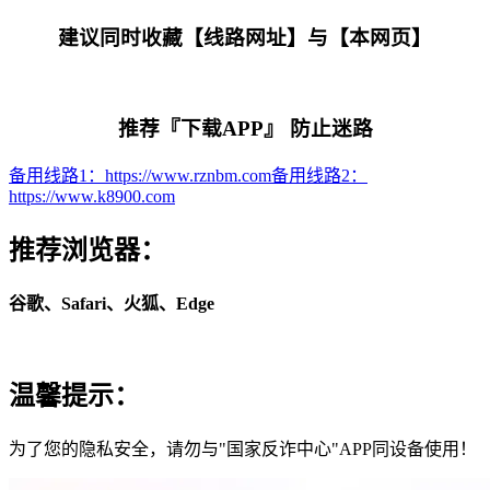
建议同时收藏【线路网址】与【本网页】
推荐『下载APP』 防止迷路
备用线路
1
：
https://www.rznbm.com
备用线路
2
：
https://www.k8900.com
推荐浏览器：
谷歌、Safari、火狐、Edge
温馨提示：
为了您的隐私安全，请勿与"国家反诈中心"APP同设备使用！