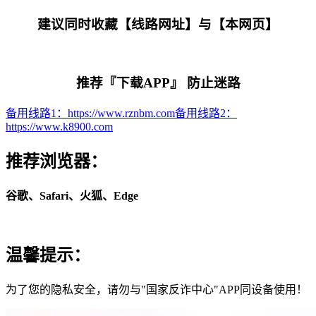
建议同时收藏【线路网址】与【本网页】
推荐『下载APP』 防止迷路
备用线路
1
：
https://www.rznbm.com
备用线路
2
：
https://www.k8900.com
推荐浏览器：
谷歌、Safari、火狐、Edge
温馨提示：
为了您的隐私安全，请勿与"国家反诈中心"APP同设备使用！