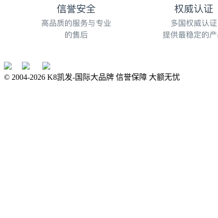
© 2004-
2026
K8凯发-国际大品牌 信誉保障 大额无忧