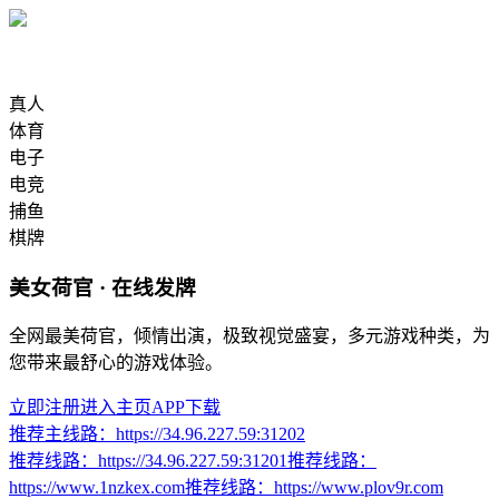
真人
体育
电子
电竞
捕鱼
棋牌
美女荷官 · 在线发牌
全网最美荷官，倾情出演，极致视觉盛宴，多元游戏种类，为
您带来最舒心的游戏体验。
立即注册
进入主页
APP下载
推荐主线路：
https://34.96.227.59:31202
推荐线路：
https://34.96.227.59:31201
推荐线路：
https://www.1nzkex.com
推荐线路：
https://www.plov9r.com