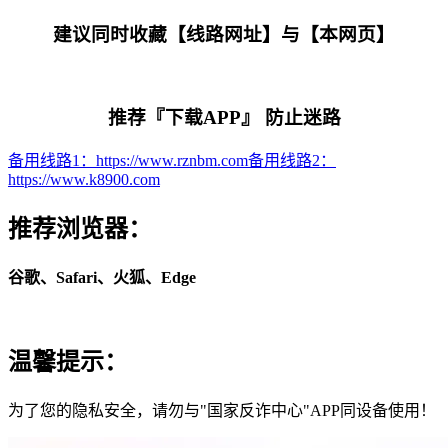
建议同时收藏【线路网址】与【本网页】
推荐『下载APP』 防止迷路
备用线路
1
：
https://www.rznbm.com
备用线路
2
：
https://www.k8900.com
推荐浏览器：
谷歌、Safari、火狐、Edge
温馨提示：
为了您的隐私安全，请勿与"国家反诈中心"APP同设备使用！