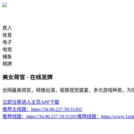
真人
体育
电子
电竞
捕鱼
棋牌
美女荷官 · 在线发牌
全网最美荷官，倾情出演，极致视觉盛宴，多元游戏种类，为
立即注册
进入主页
APP下载
推荐主线路：
https://34.96.227.59:31202
推荐线路：
https://34.96.227.59:31201
推荐线路：
https://www.1nz