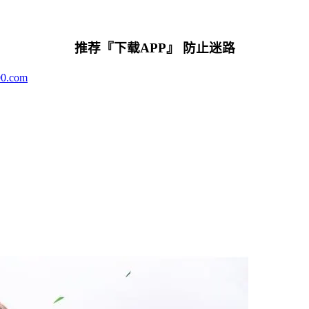
推荐『下载APP』 防止迷路
00.com